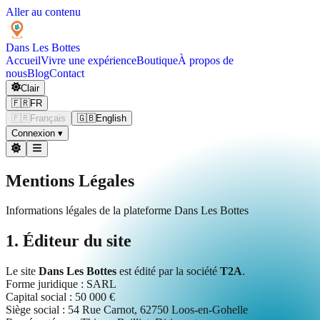
Aller au contenu
Dans Les
Bottes
Accueil
Vivre une expérience
Boutique
À propos de
nous
Blog
Contact
Clair
🇫🇷
FR
🇫🇷
Français
🇬🇧
English
Connexion
▾
Mentions Légales
Informations légales de la plateforme Dans Les Bottes
1. Éditeur du site
Le site
Dans Les Bottes
est édité par la société
T2A
.
Forme juridique : SARL
Capital social : 50 000 €
Siège social : 54 Rue Carnot, 62750 Loos-en-Gohelle