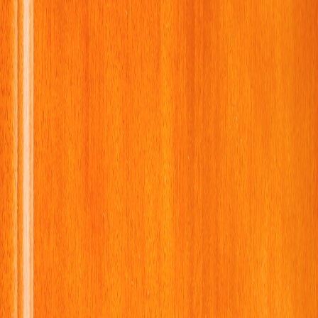
Aller au contenu
Dans Les
Bottes
Accueil
Vivre une expérience
Boutique
À propos de nous
Blog
Contact
Clair
🇫🇷
FR
🇫🇷
Français
🇬🇧
English
Connexion
▾
Aller à la description