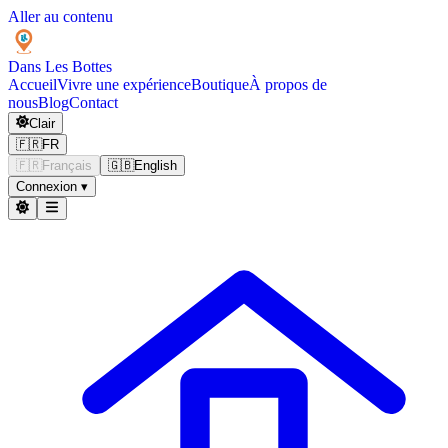
Aller au contenu
Dans Les
Bottes
Accueil
Vivre une expérience
Boutique
À propos de
nous
Blog
Contact
Clair
🇫🇷
FR
🇫🇷
Français
🇬🇧
English
Connexion
▾