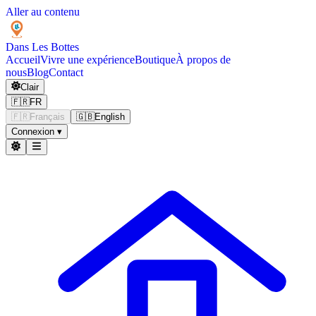
Aller au contenu
Dans Les
Bottes
Accueil
Vivre une expérience
Boutique
À propos de
nous
Blog
Contact
Clair
🇫🇷
FR
🇫🇷
Français
🇬🇧
English
Connexion
▾